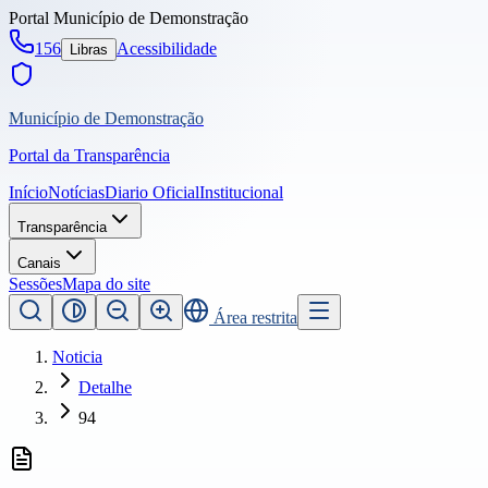
Portal
Município de Demonstração
156
Acessibilidade
Libras
Município de Demonstração
Portal da Transparência
Início
Notícias
Diario Oficial
Institucional
Transparência
Canais
Sessões
Mapa do site
Área restrita
Noticia
Detalhe
94